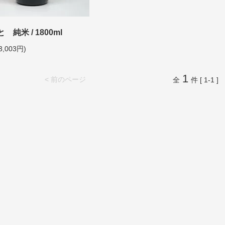
純米 / 1800ml
3,003円)
1
< 前のページ
全
件 [ 1-1 ]