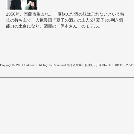
1956年、室蘭市生まれ。一度飲んだ酒の味は忘れないという特
技の持ち主で、人気漫画『夏子の酒』の主人公｢夏子｣の利き酒
能力の土台になり、酒屋の「保本さん」のモデル。
Copyright© 2001 Sakemoto All Rights Reserved.北海道室蘭市祝津町2丁目13-7 TEL (0143）27-11