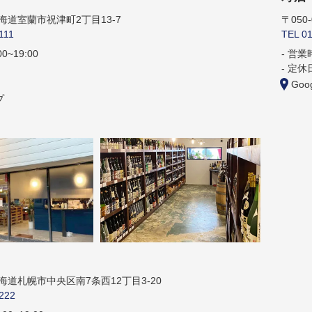
 北海道室蘭市祝津町2丁目13-7
〒050
111
TEL 0
~19:00
営業時
定休
Goo
プ
 北海道札幌市中央区南7条西12丁目3-20
222