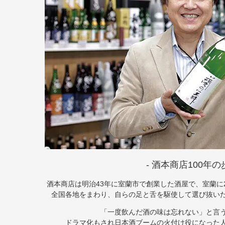
‐ 酒本商店100年の歩
酒本商店は明治43年に室蘭市で創業した酒屋で、室蘭に
全国各地をまわり、自らの足と舌を駆使して選び抜い
「一度飲んだ酒の味は忘れない」と言
ドラマ化もされ日本酒ブームの火付け役になった