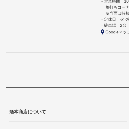
営業時間 10:0
角打ちコーナー 
※当面は時短
定休日 火･
駐車場 2台
Googleマッ
酒本商店について