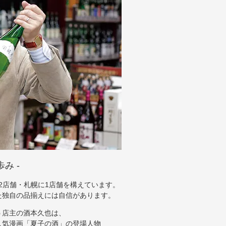
み ‐
2店舗・札幌に1店舗を構えています。
た独自の品揃えには自信があります。
う店主の酒本久也は、
人気漫画「夏子の酒」の登場人物