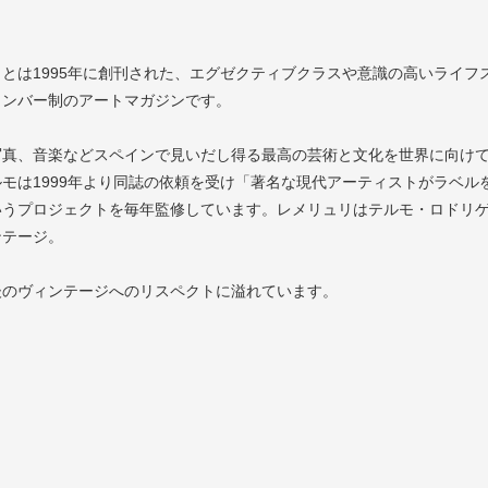
とは1995年に創刊された、エグゼクティブクラスや意識の高いライ
メンバー制のアートマガジンです。
写真、音楽などスペインで見いだし得る最高の芸術と文化を世界に向け
モは1999年より同誌の依頼を受け「著名な現代アーティストがラベ
いうプロジェクトを毎年監修しています。レメリュリはテルモ・ロドリゲ
ンテージ。
後のヴィンテージへのリスペクトに溢れています。