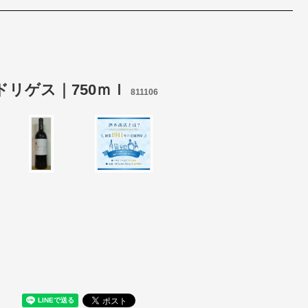
ドリゲス｜750ｍｌ
811106