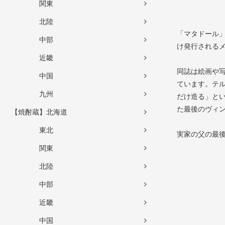
関東
北陸
「マタドール」
中部
け発行される
近畿
同誌は絵画や
中国
ています。テル
九州
だけ造る」と
た最後のヴィ
【焼酎蔵】北海道
東北
実家の父の最
関東
北陸
中部
近畿
中国