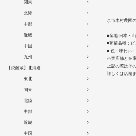
関東
北陸
余市木村農園
中部
近畿
■産地:日本・
■葡萄品種：ピ
中国
■ 色・味わい
九州
※実店舗と在
上記の際はそ
【焼酎蔵】北海道
詳しくは店舗
東北
関東
北陸
中部
近畿
中国