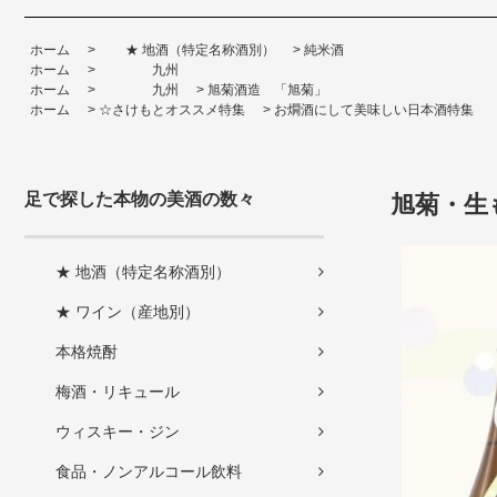
ホーム
>
★ 地酒（特定名称酒別）
>
純米酒
ホーム
>
九州
ホーム
>
九州
>
旭菊酒造 「旭菊」
ホーム
>
☆さけもとオススメ特集
>
お燗酒にして美味しい日本酒特集
足で探した本物の美酒の数々
旭菊・生も
★ 地酒（特定名称酒別）
★ ワイン（産地別）
本格焼酎
梅酒・リキュール
ウィスキー・ジン
食品・ノンアルコール飲料