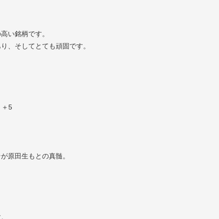
の高い銘柄です。
あり、そしてとても頑固です。
】＋5
そが原田生もとの真髄。
す。