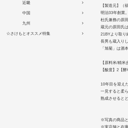
近畿
【製造元】（
明治33年創業
中国
杜氏兼務の原
九州
蔵元の原田氏
☆さけもとオススメ特集
21BYより取
長男も蔵入り
「旭菊」は酒
【原料米/精米
【酸度】2【酵
10年目を迎え
一見すると柔
熟成させると
※写真の商品
※実店舗と在