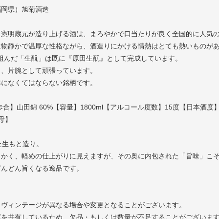
福岡県）旭菊酒造
。
田憲明蔵元が造り上げる酒は、まろやかで口当たりが良く全国的に人気
は物静かで温厚な性格ながら、酒造りにかける情熱はとても熱いものが
り組んだ「生酛」は既に『原田生酛』として完成しています。
し、片腕として頑張っています。
本になくてはならない銘柄です。
歩合】山田錦 60%【容量】1800ml【アルコール度数】15度【日本酒度
母】
た生もと造り。
らかく、軽めの仕上がりに見えますが、その奥に内包された「旨味」こ
どんどん旨くなる逸品です。
とヴィンテージが異なる場合や変更となることがございます。
庫を共有しているため、欠品・もしくは数量が不足することがございま