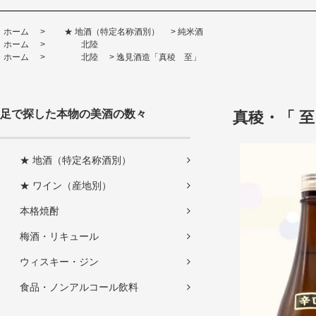
ホーム
>
★ 地酒（特定名称酒別）
>
純米酒
ホーム
>
北陸
ホーム
>
北陸
>
逸見酒造「真稜 至」
足で探した本物の美酒の数々
真稜・「 至
★ 地酒（特定名称酒別）
★ ワイン（産地別）
本格焼酎
梅酒・リキュール
ウィスキー・ジン
食品・ノンアルコール飲料