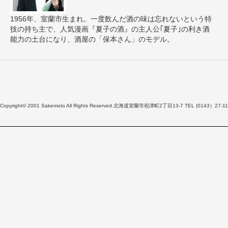
1956年、室蘭市生まれ。一度飲んだ酒の味は忘れないという特
技の持ち主で、人気漫画『夏子の酒』の主人公｢夏子｣の利き酒
能力の土台になり、酒屋の「保本さん」のモデル。
Copyright© 2001 Sakemoto All Rights Reserved.北海道室蘭市祝津町2丁目13-7 TEL (0143）27-11