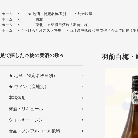
ホーム
>
★ 地酒（特定名称酒別）
>
純米吟醸
ホーム
>
東北
ホーム
>
東北
>
羽根田酒造「羽前白梅」
ホーム
>
☆さけもとオススメ特集
>
山形県沖地震 復興支援「呑んで応援！羽
足で探した本物の美酒の数々
羽前白梅・純
★ 地酒（特定名称酒別）
★ ワイン（産地別）
本格焼酎
梅酒・リキュール
ウィスキー・ジン
食品・ノンアルコール飲料