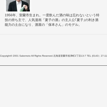
1956年、室蘭市生まれ。一度飲んだ酒の味は忘れないという特
技の持ち主で、人気漫画『夏子の酒』の主人公｢夏子｣の利き酒
能力の土台になり、酒屋の「保本さん」のモデル。
Copyright© 2001 Sakemoto All Rights Reserved.北海道室蘭市祝津町2丁目13-7 TEL (0143）27-11