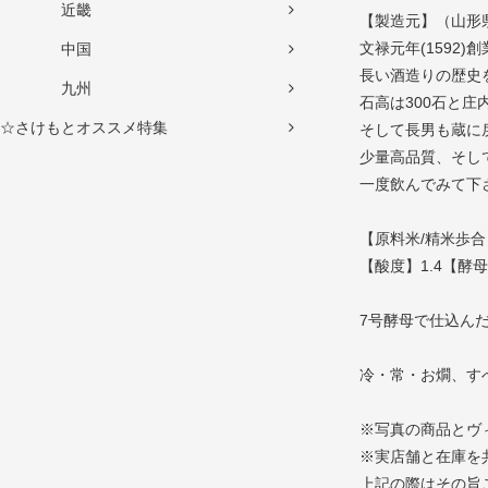
近畿
【製造元】（山形
文禄元年(1592)
中国
長い酒造りの歴史
九州
石高は300石と
☆さけもとオススメ特集
そして長男も蔵に
少量高品質、そし
一度飲んでみて下
【原料米/精米歩合
【酸度】1.4【酵
7号酵母で仕込ん
冷・常・お燗、す
※写真の商品とヴ
※実店舗と在庫を
上記の際はその旨