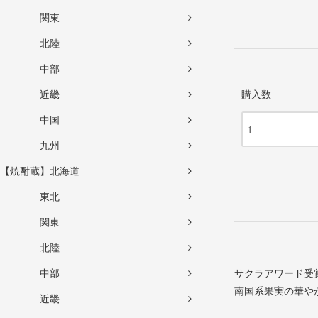
関東
北陸
中部
近畿
購入数
中国
九州
【焼酎蔵】北海道
東北
関東
北陸
中部
サクラアワード受
南国系果実の華や
近畿