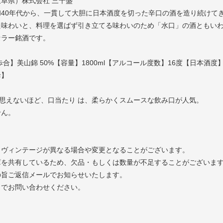
阜県）株式会社 三千盛
和40年代から、一貫して大胆に日本酒度を切った辛口の酒を造り続けて
た味わいと、料理を選ばず引き立てる味わいのため「水口」の酒ともい
セラー銘酒です。
合】美山錦 50%【容量】1800ml【アルコール度数】16度【日本酒度】
母】
は思えないほど、口当たり は、柔らかくスムースな飲み口が人気。
せん。
とヴィンテージが異なる場合や変更となることがございます。
庫を共有しているため、欠品・もしくは数量が不足することがございま
の旨ご返信メールでお知らせいたします。
までお問い合わせください。