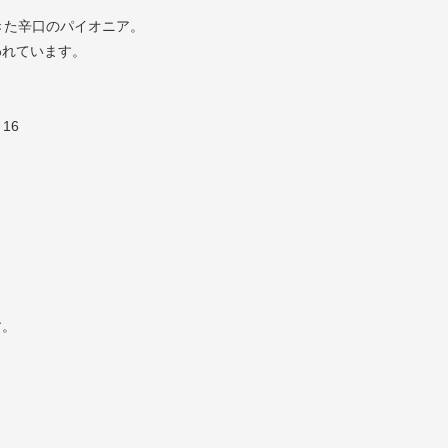
きた辛口のパイオニア。
われています。
16
す。