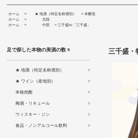
ホーム
>
★ 地酒（特定名称酒別）
>
本醸造
ホーム
>
北陸
ホーム
>
中部
>
三千盛㈱「三千盛」
足で探した本物の美酒の数々
三千盛・特
★ 地酒（特定名称酒別）
★ ワイン（産地別）
本格焼酎
梅酒・リキュール
ウィスキー・ジン
食品・ノンアルコール飲料