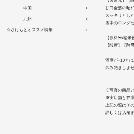
【製造元】（岐
甘口全盛の昭
中国
スッキリとし
九州
酒本のロング
☆さけもとオススメ特集
【原料米/精米歩
【酸度】【酵
酒度が+10と
飲み飽きしま
※写真の商品
※実店舗と在
上記の際はそ
詳しくは店舗