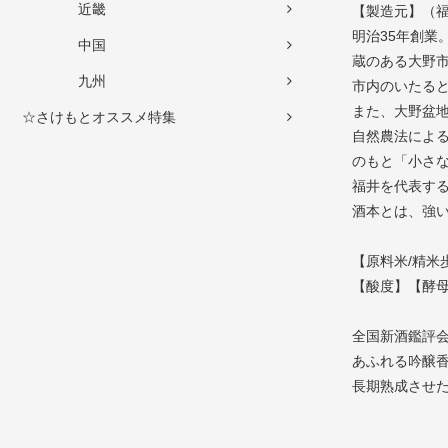
近畿
【製造元】（
明治35年創業
中国
蔵のある大野
九州
市内のいたると
また、大野盆
☆さけもとオススメ特集
自然農法による
のもと「小さ
福井を代表す
酒本とは、強
【原料米/精米
【酸度】【酵
全国新酒鑑評
あふれる吟醸香
長期熟成させ