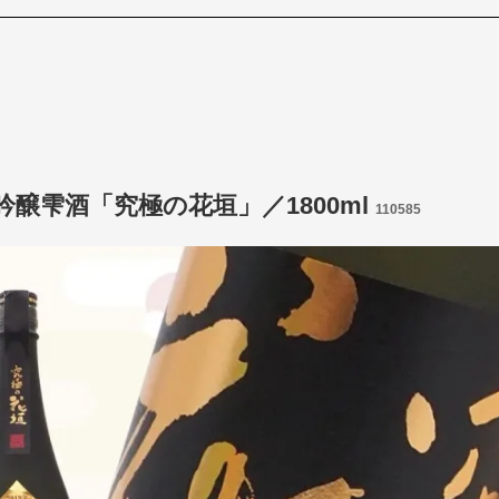
吟醸雫酒「究極の花垣」／1800ml
110585