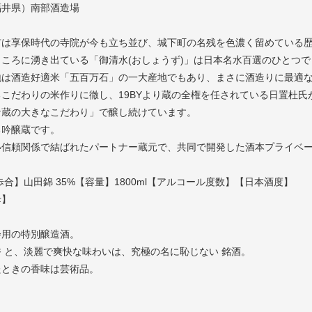
福井県）南部酒造場
。
市は享保時代の寺院が今も立ち並び、城下町の名残を色濃く留めている
ころに湧き出ている「御清水(おしょうず)」は日本名水百選のひとつ
地は酒造好適米「五百万石」の一大産地でもあり、まさに酒造りに最適
こだわりの米作りに徹し、19BYより蔵の全権を任されている日置杜
な蔵の大きなこだわり」で醸し続けています。
る吟醸蔵です。
い信頼関係で結ばれたパートナー蔵元で、共同で開発した酒本プライベ
歩合】山田錦 35%【容量】1800ml【アルコール度数】【日本酒度】
母】
会用の特別醸造酒。
 と、淡麗で爽快な味わいは、究極の名に恥じない 銘酒。
たときの香味は芸術品。