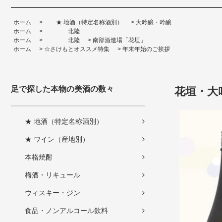
ホーム
>
★ 地酒（特定名称酒別）
>
大吟醸・吟醸
ホーム
>
北陸
ホーム
>
北陸
>
南部酒造場「花垣」
ホーム
>
☆さけもとオススメ特集
>
年末年始のご挨拶
足で探した本物の美酒の数々
花垣・大
★ 地酒（特定名称酒別）
★ ワイン（産地別）
本格焼酎
梅酒・リキュール
ウィスキー・ジン
食品・ノンアルコール飲料