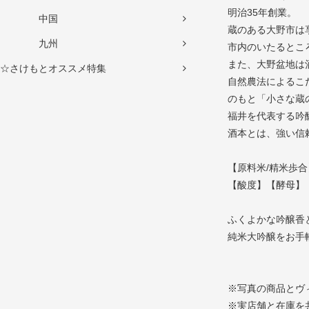
明治35年創業。
中国
蔵のある大野市は
九州
市内のいたるとこ
また、大野盆地は
☆さけもとオススメ特集
自然農法によるこ
のもと「小さな蔵
福井を代表する吟
酒本とは、強い信
【原料米/精米歩合
【酸度】【酵母】
ふくよかな吟醸香
純米大吟醸をお手
※写真の商品とヴ
※実店舗と在庫を