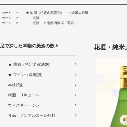
ホーム
>
★ 地酒（特定名称酒別）
>
純米大吟醸
ホーム
>
北陸
ホーム
>
北陸
>
南部酒造場「花垣」
足で探した本物の美酒の数々
花垣・純米大
★ 地酒（特定名称酒別）
★ ワイン（産地別）
本格焼酎
梅酒・リキュール
ウィスキー・ジン
食品・ノンアルコール飲料