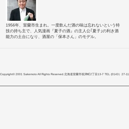
1956年、室蘭市生まれ。一度飲んだ酒の味は忘れないという特
技の持ち主で、人気漫画『夏子の酒』の主人公｢夏子｣の利き酒
能力の土台になり、酒屋の「保本さん」のモデル。
Copyright© 2001 Sakemoto All Rights Reserved.北海道室蘭市祝津町2丁目13-7 TEL (0143）27-11