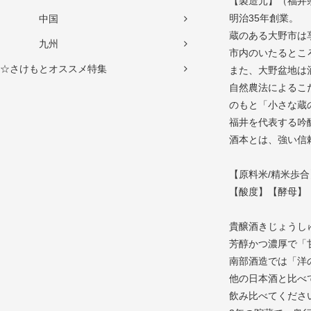
【製造元】（福井
明治35年創業。
中国
蔵のある大野市は
九州
市内のいたるとこ
☆さけもとオススメ特集
また、大野盆地は
自然農法によるこ
のもと「小さな蔵
福井を代表する吟
酒本とは、強い信
【原料米/精米歩合
【酸度】【酵母】
貴醸酒きじょうし
芳醇かつ濃厚で「
南部酒造では「洋
他の日本酒と比べ
飲み比べてくださ