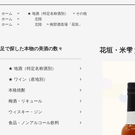
ホーム
>
★ 地酒（特定名称酒別）
>
その他
ホーム
>
北陸
ホーム
>
北陸
>
南部酒造場「花垣」
足で探した本物の美酒の数々
花垣・米雫 
★ 地酒（特定名称酒別）
★ ワイン（産地別）
本格焼酎
梅酒・リキュール
ウィスキー・ジン
食品・ノンアルコール飲料