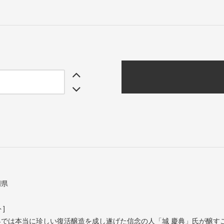
岡県
]
界では本当に珍しい復活醸造を成し遂げた信念の人「城 慶典」氏が醸す