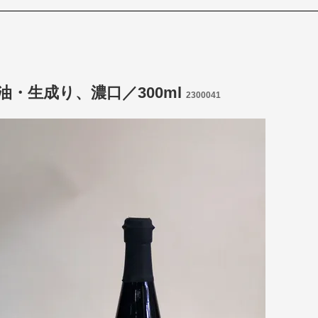
油・生成り、濃口／300ml
2300041