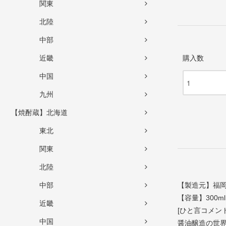
関東
北陸
中部
近畿
購入数
中国
九州
【焼酎蔵】北海道
東北
関東
北陸
中部
【製造元】福
【容量】300ml
近畿
[ひと言コメント
中国
醤油醸造の世