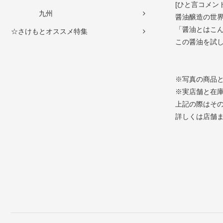
[ひと言コメント
九州
醤油醸造の世
「醤油とはこ
☆さけもとオススメ特集
この醤油を試
※写真の商品
※実店舗と在
上記の際はそ
詳しくは店舗