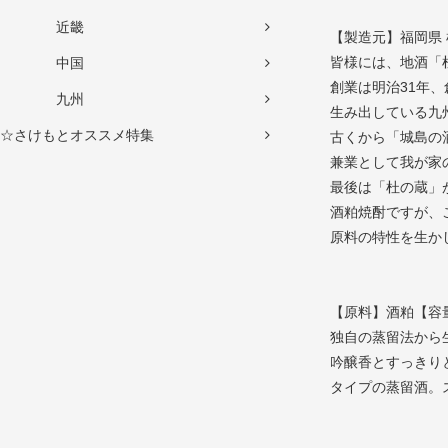
近畿
【製造元】福岡県
皆様には、地酒「
中国
創業は明治31年
九州
生み出している九
☆さけもとオススメ特集
古くから「城島の
兼業として我が家
最後は「杜の蔵」
酒粕焼酎ですが、
原料の特性を生か
【原料】酒粕【容量
独自の蒸留法から
吟醸香とすっきり
タイプの蒸留酒。