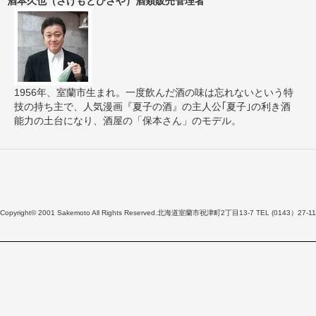
酒本久也（さけもとひさや）酒類販売管理者
1956年、室蘭市生まれ。一度飲んだ酒の味は忘れないという特
技の持ち主で、人気漫画『夏子の酒』の主人公｢夏子｣の利き酒
能力の土台になり、酒屋の「保本さん」のモデル。
Copyright© 2001 Sakemoto All Rights Reserved.北海道室蘭市祝津町2丁目13-7 TEL (0143）27-11