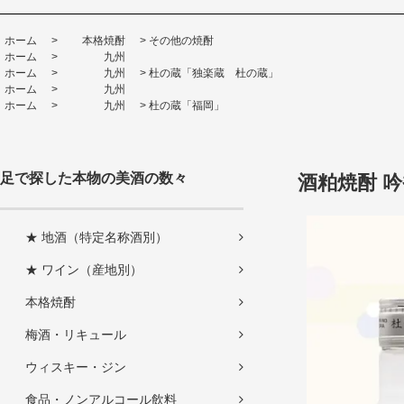
ホーム
>
本格焼酎
>
その他の焼酎
ホーム
>
九州
ホーム
>
九州
>
杜の蔵「独楽蔵 杜の蔵」
ホーム
>
九州
ホーム
>
九州
>
杜の蔵「福岡」
足で探した本物の美酒の数々
酒粕焼酎 吟香
★ 地酒（特定名称酒別）
★ ワイン（産地別）
本格焼酎
梅酒・リキュール
ウィスキー・ジン
食品・ノンアルコール飲料