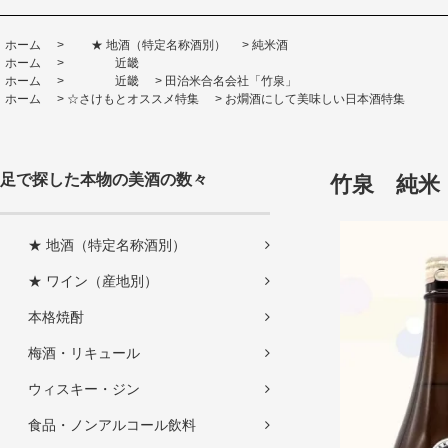
ホーム
>
★ 地酒（特定名称酒別）
>
純米酒
ホーム
>
近畿
ホーム
>
近畿
>
田治米合名会社「竹泉」
ホーム
>
☆さけもとオススメ特集
>
お燗酒にして美味しい日本酒特集
足で探した本物の美酒の数々
竹泉 純米 
★ 地酒（特定名称酒別）
★ ワイン（産地別）
本格焼酎
梅酒・リキュール
ウィスキー・ジン
食品・ノンアルコール飲料