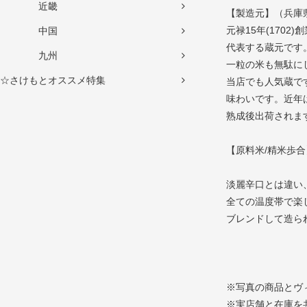
近畿
【製造元】（兵庫
元禄15年(170
中国
代表する蔵元です
九州
一粒の米も無駄に
☆さけもとオススメ特集
当店でも人気蔵で
味わいです。近年
熟成後出荷されま
【原料米/精米歩合
淡麗辛口とは違い
全ての温度帯で楽
ブレンドして造ら
※写真の商品とヴ
※実店舗と在庫を