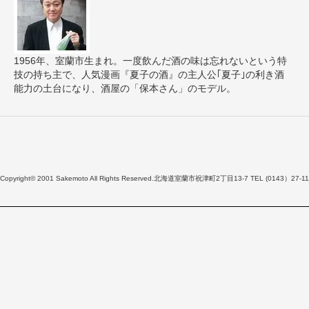
1956年、室蘭市生まれ。一度飲んだ酒の味は忘れないという特
技の持ち主で、人気漫画『夏子の酒』の主人公｢夏子｣の利き酒
能力の土台になり、酒屋の「保本さん」のモデル。
Copyright© 2001 Sakemoto All Rights Reserved.北海道室蘭市祝津町2丁目13-7 TEL (0143）27-11