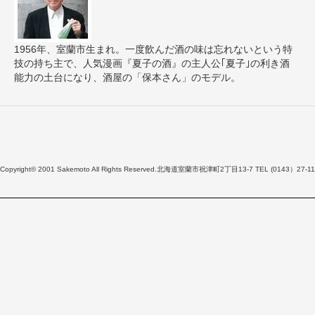
1956年、室蘭市生まれ。一度飲んだ酒の味は忘れないという特
技の持ち主で、人気漫画『夏子の酒』の主人公｢夏子｣の利き酒
能力の土台になり、酒屋の「保本さん」のモデル。
Copyright© 2001 Sakemoto All Rights Reserved.北海道室蘭市祝津町2丁目13-7 TEL (0143）27-11