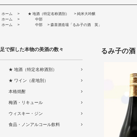
ホーム
>
★ 地酒（特定名称酒別）
>
純米大吟醸
ホーム
>
中部
ホーム
>
中部
>
森喜酒造場「るみ子の酒 英」
足で探した本物の美酒の数々
るみ子の酒 
★ 地酒（特定名称酒別）
★ ワイン（産地別）
本格焼酎
梅酒・リキュール
ウィスキー・ジン
食品・ノンアルコール飲料