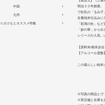
【製造元】（三重
明治３０年創業。
中国
で杜氏の「るみ子
九州
全量純米仕込みに
☆さけもとオススメ特集
「彩湖の杜」など
「妙の華」から出
シリーズが人気。
【原料米/精米歩合
【アルコール度数】
この蔵らしい純米
※写真の商品とヴ
※実店舗と在庫を