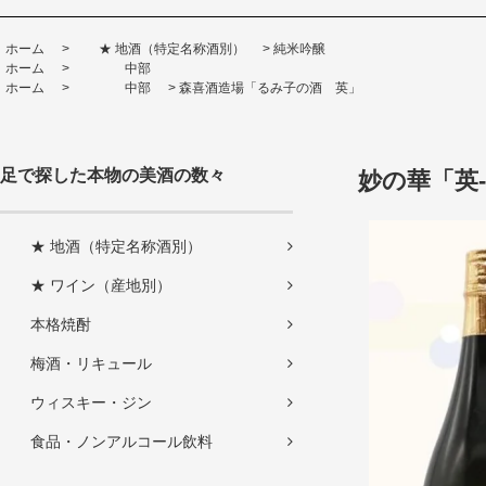
ホーム
>
★ 地酒（特定名称酒別）
>
純米吟醸
ホーム
>
中部
ホーム
>
中部
>
森喜酒造場「るみ子の酒 英」
足で探した本物の美酒の数々
妙の華「英-J
★ 地酒（特定名称酒別）
★ ワイン（産地別）
本格焼酎
梅酒・リキュール
ウィスキー・ジン
食品・ノンアルコール飲料