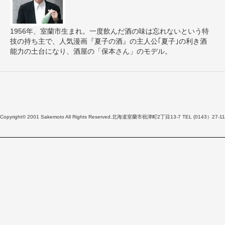
1956年、室蘭市生まれ。一度飲んだ酒の味は忘れないという特
技の持ち主で、人気漫画『夏子の酒』の主人公｢夏子｣の利き酒
能力の土台になり、酒屋の「保本さん」のモデル。
Copyright© 2001 Sakemoto All Rights Reserved.北海道室蘭市祝津町2丁目13-7 TEL (0143）27-11