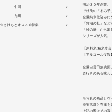
明治３０年創業。
中国
で杜氏の「るみ子
九州
全量純米仕込みに
「彩湖の杜」など
☆さけもとオススメ特集
「妙の華」から出
シリーズが人気。
【原料米/精米歩合
【アルコール度数】
全量自営田無農薬
奥行きのある味わ
※写真の商品とヴ
※実店舗と在庫を
上記の際はその旨