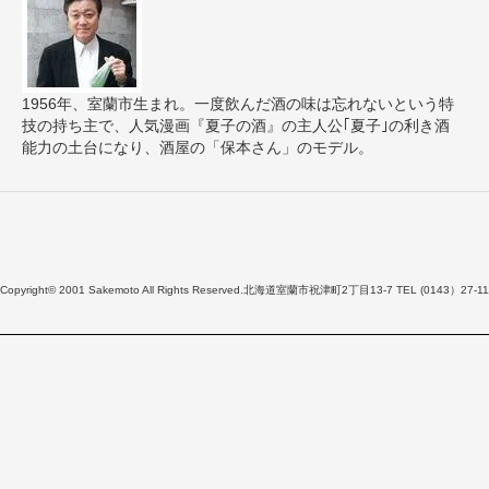
1956年、室蘭市生まれ。一度飲んだ酒の味は忘れないという特
技の持ち主で、人気漫画『夏子の酒』の主人公｢夏子｣の利き酒
能力の土台になり、酒屋の「保本さん」のモデル。
Copyright© 2001 Sakemoto All Rights Reserved.北海道室蘭市祝津町2丁目13-7 TEL (0143）27-11