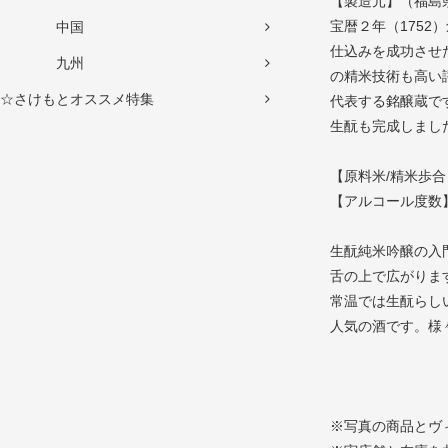
【製造元】（福島
宝暦２年（175
中国
仕込みを成功させ
九州
の精米技術も高い
☆さけもとオススメ特集
代表する銘醸蔵で
生酛も完成しまし
【原料米/精米歩合
【アルコール度数】
生酛純米吟醸の入
舌の上で広がりま
常温では生酛らし
人気の酒です。様
※写真の商品とヴ