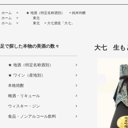
ホーム
>
★ 地酒（特定名称酒別）
>
純米吟醸
ホーム
>
東北
ホーム
>
東北
>
大七酒造「大七」
足で探した本物の美酒の数々
大七 生も
★ 地酒（特定名称酒別）
★ ワイン（産地別）
本格焼酎
梅酒・リキュール
ウィスキー・ジン
食品・ノンアルコール飲料