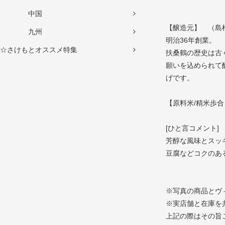
中国
【醸造元】 （島
九州
明治36年創業。
☆さけもとオススメ特集
扶桑鶴の歴史は古
願いを込められて
げです。
【原料米/精米歩合
[ひと言コメント]
芳醇な風味とスッ
豆腐などコクのあ
※写真の商品とヴ
※実店舗と在庫を
上記の際はその旨