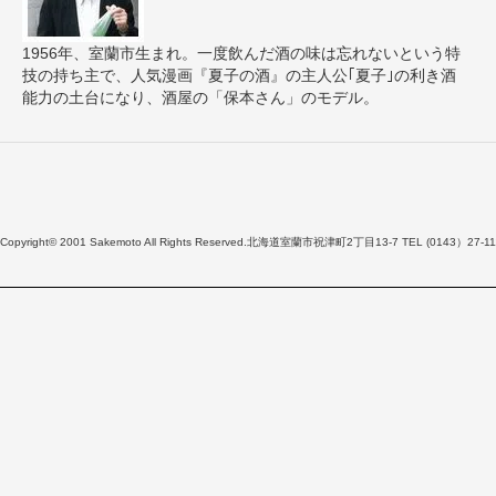
1956年、室蘭市生まれ。一度飲んだ酒の味は忘れないという特
技の持ち主で、人気漫画『夏子の酒』の主人公｢夏子｣の利き酒
能力の土台になり、酒屋の「保本さん」のモデル。
Copyright© 2001 Sakemoto All Rights Reserved.北海道室蘭市祝津町2丁目13-7 TEL (0143）27-11