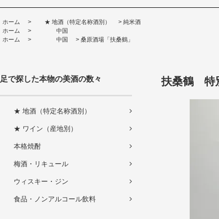
ホーム
>
★ 地酒（特定名称酒別）
>
純米酒
ホーム
>
中国
ホーム
>
中国
>
桑原酒場「扶桑鶴」
足で探した本物の美酒の数々
扶桑鶴 特別純
★ 地酒（特定名称酒別）
★ ワイン（産地別）
本格焼酎
梅酒・リキュール
ウィスキー・ジン
食品・ノンアルコール飲料