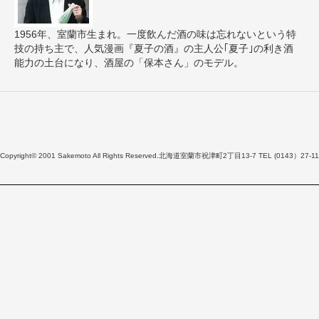
1956年、室蘭市生まれ。一度飲んだ酒の味は忘れないという特
技の持ち主で、人気漫画『夏子の酒』の主人公｢夏子｣の利き酒
能力の土台になり、酒屋の「保本さん」のモデル。
Copyright© 2001 Sakemoto All Rights Reserved.北海道室蘭市祝津町2丁目13-7 TEL (0143）27-11