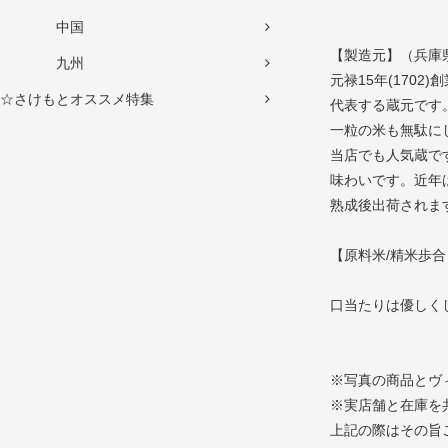
中国
【製造元】（兵庫
九州
元禄15年(170
☆さけもとオススメ特集
代表する蔵元です
一粒の米も無駄に
当店でも人気蔵で
味わいです。近年
熟成後出荷されま
【原料米/精米歩合
口当たりは優しく
※写真の商品とヴ
※実店舗と在庫を
上記の際はその旨