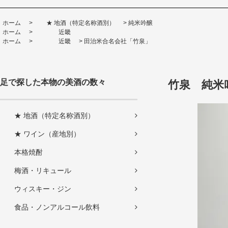
ホーム
>
★ 地酒（特定名称酒別）
>
純米吟醸
ホーム
>
近畿
ホーム
>
近畿
>
田治米合名会社「竹泉」
足で探した本物の美酒の数々
竹泉 純米吟
★ 地酒（特定名称酒別）
★ ワイン（産地別）
本格焼酎
梅酒・リキュール
ウィスキー・ジン
食品・ノンアルコール飲料