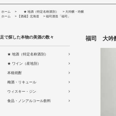
ホーム
>
★ 地酒（特定名称酒別）
>
大吟醸・吟醸
ホーム
>
【酒蔵】北海道
>
福司酒造「福司」
足で探した本物の美酒の数々
福司 大吟醸
★ 地酒（特定名称酒別）
★ ワイン（産地別）
本格焼酎
梅酒・リキュール
ウィスキー・ジン
食品・ノンアルコール飲料