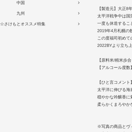
中国
【製造元】大正8
九州
太平洋戦争中は国
一度も休造するこ
☆さけもとオススメ特集
2019年4月札幌
この度福司初めて
2022BYより立
【原料米/精米歩合
【アルコール度数】
【ひと言コメント
太平洋に伸びる海
穏やかな吟醸香に
柔らかくまろやか
※写真の商品とヴ