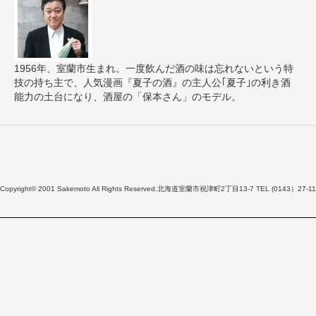
1956年、室蘭市生まれ。一度飲んだ酒の味は忘れないという特
技の持ち主で、人気漫画『夏子の酒』の主人公｢夏子｣の利き酒
能力の土台になり、酒屋の「保本さん」のモデル。
Copyright© 2001 Sakemoto All Rights Reserved.北海道室蘭市祝津町2丁目13-7 TEL (0143）27-11