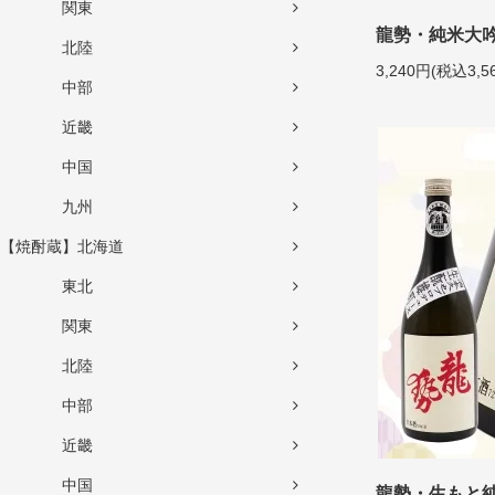
関東
龍勢・純米大吟
北陸
3,240円(税込3,5
中部
近畿
中国
九州
【焼酎蔵】北海道
東北
関東
北陸
中部
近畿
中国
龍勢・生もと純