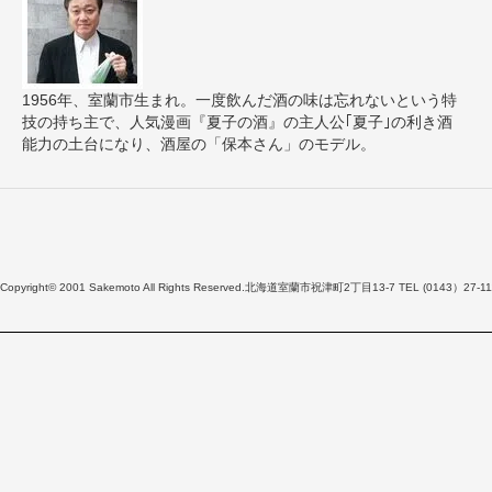
1956年、室蘭市生まれ。一度飲んだ酒の味は忘れないという特
技の持ち主で、人気漫画『夏子の酒』の主人公｢夏子｣の利き酒
能力の土台になり、酒屋の「保本さん」のモデル。
Copyright© 2001 Sakemoto All Rights Reserved.北海道室蘭市祝津町2丁目13-7 TEL (0143）27-11