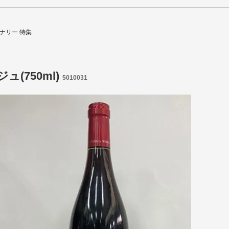
ナリー 特集
ュ(750ml)
5010031