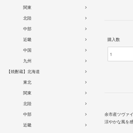
関東
北陸
中部
近畿
購入数
中国
九州
【焼酎蔵】北海道
東北
関東
北陸
中部
余市産ツヴァ
涼やかな風を
近畿