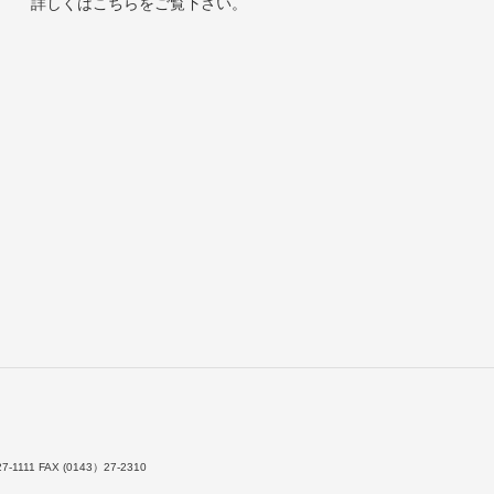
詳しくは
こちら
をご覧下さい。
7-1111 FAX (0143）27-2310