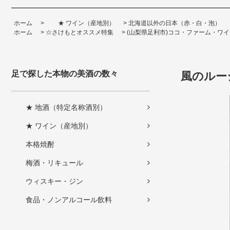
ホーム
>
★ ワイン（産地別）
>
北海道以外の日本（赤・白・泡）
ホーム
>
☆さけもとオススメ特集
>
(山梨県足利市)ココ・ファーム・ワイ
足で探した本物の美酒の数々
風のルージ
★ 地酒（特定名称酒別）
★ ワイン（産地別）
本格焼酎
梅酒・リキュール
ウィスキー・ジン
食品・ノンアルコール飲料