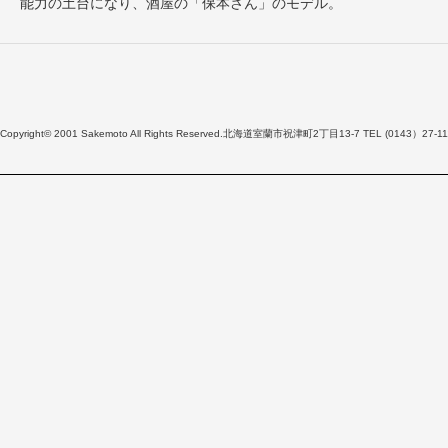
能力の土台になり、酒屋の「保本さん」のモデル。
Copyright© 2001 Sakemoto All Rights Reserved.北海道室蘭市祝津町2丁目13-7 TEL (0143）27-11