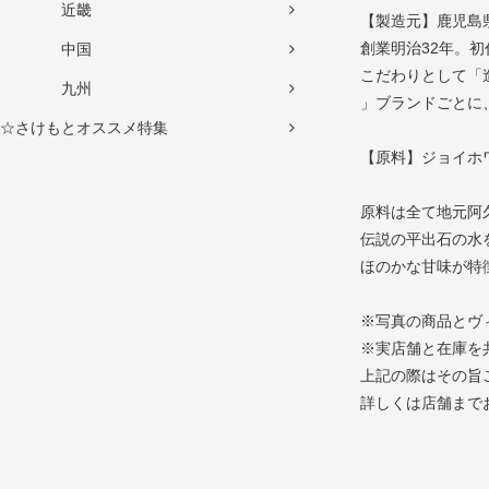
近畿
【製造元】鹿児島
創業明治32年。
中国
こだわりとして「
九州
」ブランドごとに
☆さけもとオススメ特集
【原料】ジョイホワ
原料は全て地元阿
伝説の平出石の水
ほのかな甘味が特
※写真の商品とヴ
※実店舗と在庫を
上記の際はその旨
詳しくは店舗まで