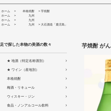
ホーム
>
本格焼酎
>
芋焼酎
ホーム
>
九州
ホーム
>
九州
ホーム
>
九州
>
大石酒造「鹿児島」
足で探した本物の美酒の数々
芋焼酎 がん
★ 地酒（特定名称酒別）
★ ワイン（産地別）
本格焼酎
梅酒・リキュール
ウィスキー・ジン
食品・ノンアルコール飲料