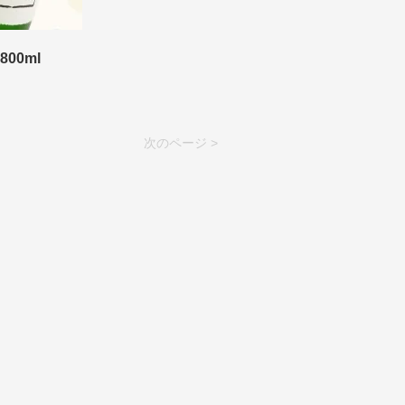
00ml
次のページ >