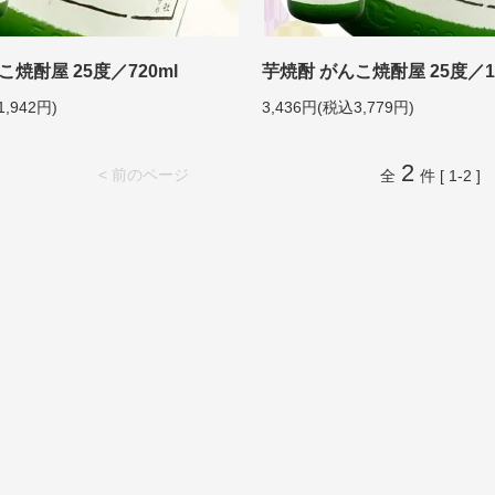
こ焼酎屋 25度／720ml
芋焼酎 がんこ焼酎屋 25度／18
1,942円)
3,436円(税込3,779円)
2
< 前のページ
全
件 [ 1-2 ]