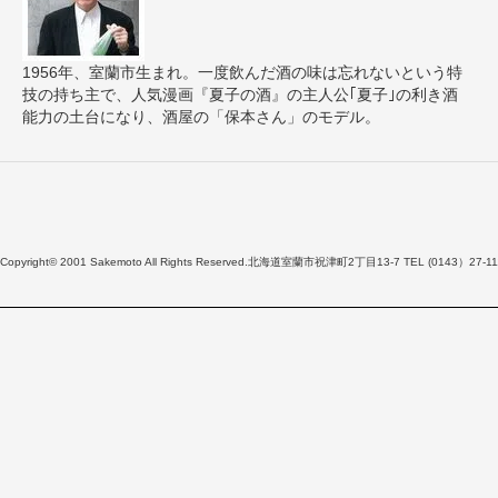
1956年、室蘭市生まれ。一度飲んだ酒の味は忘れないという特
技の持ち主で、人気漫画『夏子の酒』の主人公｢夏子｣の利き酒
能力の土台になり、酒屋の「保本さん」のモデル。
Copyright© 2001 Sakemoto All Rights Reserved.北海道室蘭市祝津町2丁目13-7 TEL (0143）27-11