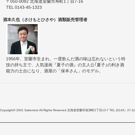
〒050-0082 北海道室蘭市寿町1丁目7-16
TEL 0143-45-1323
酒本久也（さけもとひさや）酒類販売管理者
1956年、室蘭市生まれ。一度飲んだ酒の味は忘れないという特
技の持ち主で、人気漫画『夏子の酒』の主人公｢夏子｣の利き酒
能力の土台になり、酒屋の「保本さん」のモデル。
Copyright© 2001 Sakemoto All Rights Reserved.北海道室蘭市祝津町2丁目13-7 TEL (0143）27-11