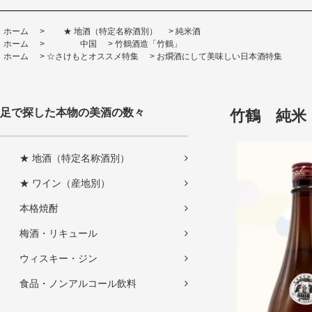
ホーム
>
★ 地酒（特定名称酒別）
>
純米酒
ホーム
>
中国
>
竹鶴酒造「竹鶴」
ホーム
>
☆さけもとオススメ特集
>
お燗酒にして美味しい日本酒特集
足で探した本物の美酒の数々
竹鶴 純米 
★ 地酒（特定名称酒別）
★ ワイン（産地別）
本格焼酎
梅酒・リキュール
ウィスキー・ジン
食品・ノンアルコール飲料