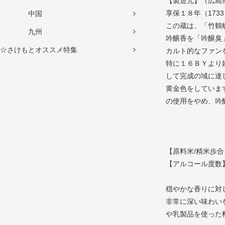
【製造元】（広島
享保１８年（17
中国
この蔵は、「竹鶴
九州
吟醸香を「吟醸臭
☆さけもとオススメ特集
カルト的なファン
特に１６ＢＹより
して完成の域に達
黄金色をしていま
の使用をやめ、吟
【原料米/精米歩合】
【アルコール度数】
穏やかな香りに対
非常に深い味わい
や乳製品を使った