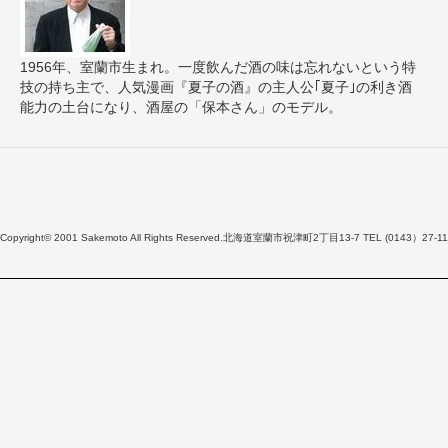
1956年、室蘭市生まれ。一度飲んだ酒の味は忘れないという特
技の持ち主で、人気漫画『夏子の酒』の主人公｢夏子｣の利き酒
能力の土台になり、酒屋の「保本さん」のモデル。
Copyright© 2001 Sakemoto All Rights Reserved.北海道室蘭市祝津町2丁目13-7 TEL (0143）27-11