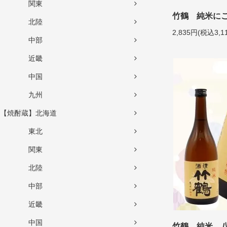
関東
竹鶴 純米にごり
北陸
2,835円(税込3,1
中部
近畿
中国
九州
【焼酎蔵】北海道
東北
関東
北陸
中部
近畿
中国
竹鶴 純米 八