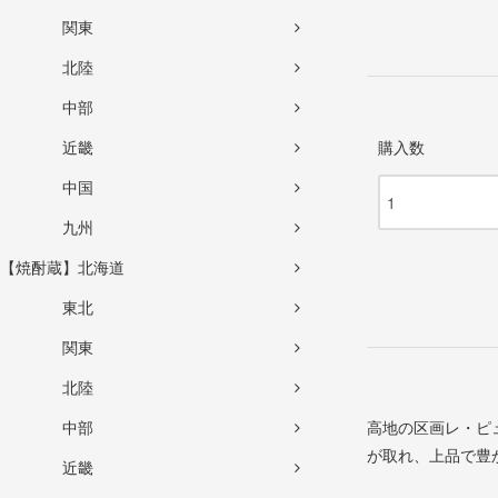
関東
北陸
中部
近畿
購入数
中国
九州
【焼酎蔵】北海道
東北
関東
北陸
中部
高地の区画レ・ピ
が取れ、上品で豊
近畿