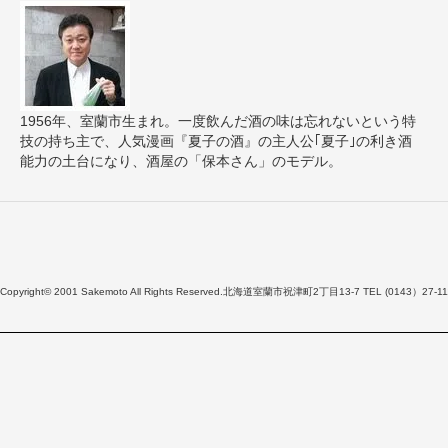
1956年、室蘭市生まれ。一度飲んだ酒の味は忘れないという特
技の持ち主で、人気漫画『夏子の酒』の主人公｢夏子｣の利き酒
能力の土台になり、酒屋の「保本さん」のモデル。
Copyright© 2001 Sakemoto All Rights Reserved.北海道室蘭市祝津町2丁目13-7 TEL (0143）27-11